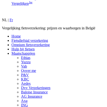
.be
Vergelijken
NL |
Fr
Vergelijking fietsverzekering: prijzen en waarborgen in België
Home
Fietsdiefstal verzekering
Omnium fietsverzekering
Hulp bij fietsen
Maatschappijen
Ethias
Yuzzu
Vab
Qover me
P&V
KBC
Aedes
Dvv Verzekeringen
Baloise Insurance
AG Insurance
Axa
ING