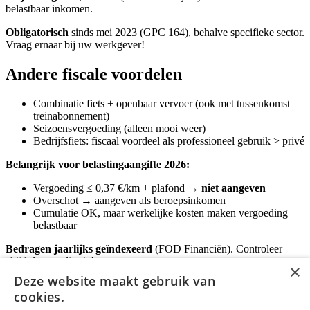
belastbaar inkomen.
Obligatorisch
sinds mei 2023 (GPC 164), behalve specifieke sector.
Vraag ernaar bij uw werkgever!
Andere fiscale voordelen
Combinatie fiets + openbaar vervoer (ook met tussenkomst
treinabonnement)
Seizoensvergoeding (alleen mooi weer)
Bedrijfsfiets: fiscaal voordeel als professioneel gebruik > privé
Belangrijk voor belastingaangifte 2026:
Vergoeding ≤ 0,37 €/km + plafond →
niet aangeven
Overschot → aangeven als beroepsinkomen
Cumulatie OK, maar werkelijke kosten maken vergoeding
belastbaar
Bedragen jaarlijks geïndexeerd
(FOD Financiën). Controleer
altijd de actualisatie!
×
Deze website maakt gebruik van
Publiciteit
cookies.