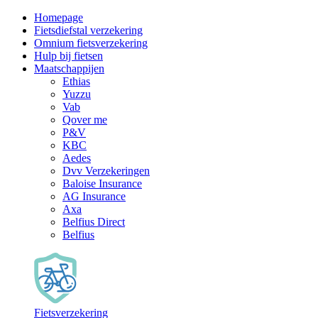
Homepage
Fietsdiefstal verzekering
Omnium fietsverzekering
Hulp bij fietsen
Maatschappijen
Ethias
Yuzzu
Vab
Qover me
P&V
KBC
Aedes
Dvv Verzekeringen
Baloise Insurance
AG Insurance
Axa
Belfius Direct
Belfius
Fietsverzekering