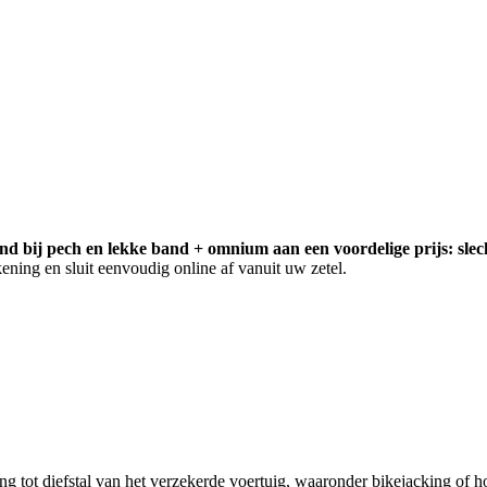
and bij pech en lekke band + omnium aan een voordelige prijs: slech
ening en sluit eenvoudig online af vanuit uw zetel.
ng tot diefstal van het verzekerde voertuig, waaronder bikejacking of 