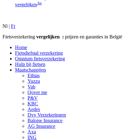
.be
vergelijken
Nl |
Fr
Fietsverzekering
vergelijken :
prijzen en garanties in België
Home
Fietsdiefstal verzekering
Omnium fietsverzekering
Hulp bij fietsen
Maatschappijen
Ethias
Yuzzu
Vab
Qover me
P&V
KBC
Aedes
Dvv Verzekeringen
Baloise Insurance
AG Insurance
Axa
ING