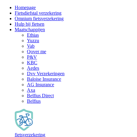
Homepage
Fietsdiefstal verzekering
Omnium fietsverzekering
Hulp bij fietsen
Maatschappijen
Ethias
Yuzzu
Vab
Qover me
P&V
KBC
Aedes
Dvv Verzekeringen
Baloise Insurance
AG Insurance
Axa
Belfius Direct
Belfius
fietsverzekering