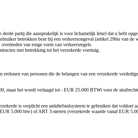
derde partij die aansprakelijk is voor lichamelijk letsel dat u hebt opg
ruiker betrokken bent bij een verkeersongeval (artikel 29bis van de
t overtreden van enige vorm van verkeersregels.
ontracten met betrekking tot het verzekerde voertuig.
en erelonen van personen die de belangen van een verzekerde verdedigen
0, maar het wordt verlaagd tot - EUR 25.000 BTWi voor de strafrechte
zekerde is verplicht een antidiefstalsysteem te gebruiken dat voldoet 
 EUR 5.000 btw) of ART 3-sterren (verzekerde waarde vanaf EUR 5.000